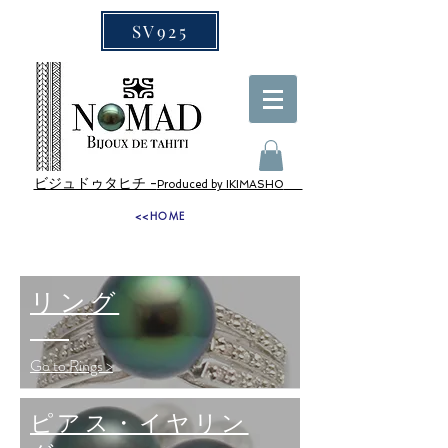
SV925
ビジュドゥタヒチ -
Produced by IKIMASHO
<<HOME
リング
Go to Rings >
ピアス・イヤリン