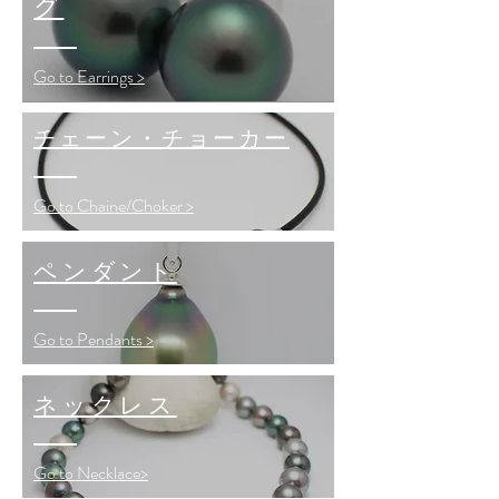
グ
Go to Earrings >
​チェーン・チョーカー
Go to Chaine/Choker >
ペンダント
Go to Pendants >
ネックレス
Go to Necklace>