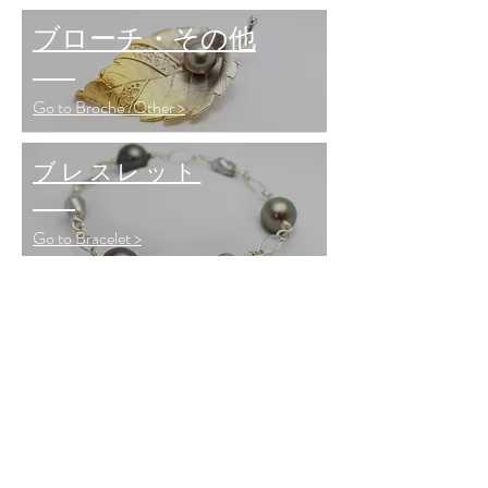
ブローチ・その他
Go to Broche /Other >
ブレスレット
Go to Bracelet >
タヒチアンモチーフ
Go to Tahitian Motif >
ノマドジュエリー
Go to Nomad >