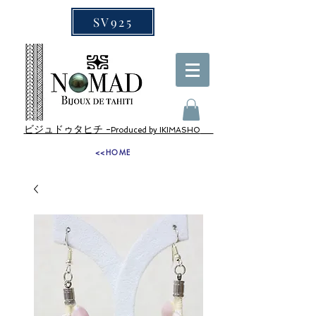
SV925
ビジュドゥタヒチ -
Produced by IKIMASHO
<<HOME