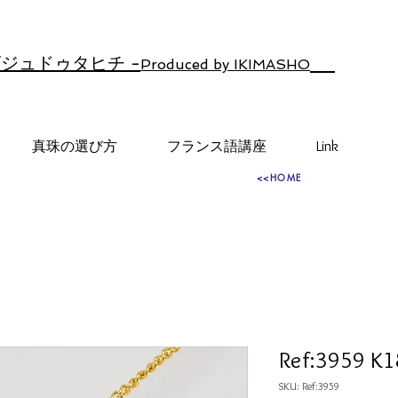
ジュドゥタヒチ -
Produced by IKIMASHO
真珠の選び方
フランス語講座
Link
<<HOME
Ref:3959 K
SKU: Ref:3959