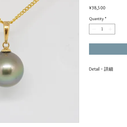
Price
¥38,500
Quantity
*
Detail・詳細
Français
Monture : Or blanc
Diametre :10.8mm
Forme :Ronde
Qualité : Lustre A
Couleur : Vert Aube
Origine : Gambier-R
日本語